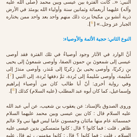
النبي: «.. كانت الفترة بين عيسى وبين محمد (صلى الله عليه
وآله) عليهما أربعمائة وثمانين سنة وأولياء الله يومئذ في الأرض
ذرية أنشو بن مكيخا يرث ذلك منهم واحد بعد واحد ممن يختاره
6
الجبار عز وجل..» [
].
النوع الثاني: حجية الأئمة والأوصياء:
أنَّ الوارد في الآثار وجود أوصياءُ في تلك الفترة فقد أوصى
عيسى إلى شمعونَ بنِ حمون الصفا، وأوصى شمعونُ إلى يحيى
بنِ زكريّا، وأوصى يحيى بنُ زكريّا إلى مُنذر، وأوصى منذرٌ إلى
7
سُليمة، وأوصى سُليمةُ إلى بُردة، ثمَّ دفعَها بُردة، إلى النبي [
].
وفي رواية أخرى: أنّ أبا طالب كان من أوصياء إبراهيم
8
وإسماعيل، كما كان أبوه عبد المطلب (عليه السلام) كذلك [
].
وروى الصدوق بالإسناد: عن يعقوب بن شعيب، عن أبي عبد الله
عليه السلام قال : كان بين عيسى وبين محمد عليهما السلام
خمسمائة عام منها مائتان وخمسون عاما ليس فيها نبي ولا عالم
ظاهر ، قلت : فما كانوا ؟ قال : كانوا متمسكين بدين عيسى عليه
السلام ، قلت : فما كانوا ؟ قال : كانوا مؤمنين ، ثم قال عليه