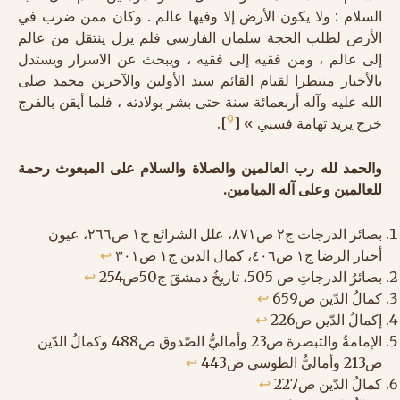
السلام : ولا يكون الأرض إلا وفيها عالم . وكان ممن ضرب في
الأرض لطلب الحجة سلمان الفارسي فلم يزل ينتقل من عالم
إلى عالم ، ومن فقيه إلى فقيه ، ويبحث عن الاسرار ويستدل
بالأخبار منتظرا لقيام القائم سيد الأولين والآخرين محمد صلى
الله عليه وآله أربعمائة سنة حتى بشر بولادته ، فلما أيقن بالفرج
9
خرج يريد تهامة فسبي » [
].
والحمد لله رب العالمين والصلاة والسلام على المبعوث رحمة
للعالمين وعلى آله الميامين.
بصائر الدرجات ج٢ ص٨٧١، علل الشرائع ج١ ص٢٦٦، عيون
أخبار الرضا ج١ ص٤٠٦، كمال الدين ج١ ص٣٠١
↩︎
بصائرُ الدرجاتِ ص 505، تاريخُ دمشقَ ج50ص254
↩︎
كمالُ الدّين ص659
↩︎
إكمالُ الدّين ص226
↩︎
الإمامةُ والتبصرة ص23 وأماليُّ الصّدوق ص488 وكمالُ الدّين
ص213 وأماليُّ الطوسي ص443
↩︎
كمالُ الدّين ص227
↩︎