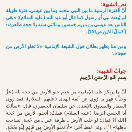
نص الشبهة:
أنَّ الفترة الزمنية ما بين النبي محمد وما بين عيسى، فترة طويلة
لم يُبعث نبي أو رسول كما قال أبو عبد الله (عليه السلام): «بقي
الناس بعد عيسى بن مريم خمسين ومائتي سنة بلا حجة ظاهرة»
[كمالُ الدّين ص161].
ومن هنا يظهر بطلان قول الشيعة الإمامية «لا تخلو الأرض من
حجة».
جوابُ الشبهة:
بِسمِ اللهِ الرَّحمَنِ الرَّحِيمِ
أنَّ ما يرتكز عليه الإمامية من عدم خلو الأرض من حجة لله (عزَّ
وجلَّ) فهو ما رُوي عن أئمة الهدى (عليهم السلام)، فقد روى
الصفار والصدوق بالإسناد، عن سليمان الجعفري، قال: «سألتُ
أبا الحسن الرضا (عليه السلام) فقلتُ: أتخلو الأرض من حُجة
[الله]؟ فقال: لو خلت الأرض ـ طرفة عين ـ من حُجة، لساخت
1
بأهلها» [
]، وفي لفظ آخر: «لَا تَخلُو الأَرضُ مِن قَائِمٍ لِلَّهِ بِحُجَّةٍ،