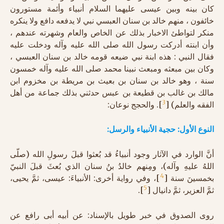
كان بينه وبين عيسى عليهما السلام أنبياء وأئمة مستورون
خائفون ، منهم خالد بن سنان العبسي نبي لا يدفعه دافع ولا ينكره
منكر لتواطئ الاخبار بذلك عن الخاص والعام وشهرته عندهم ،
وأن ابنته أدركت رسول الله صلى الله عليه وآله ودخلت عليه
فقال النبي : هذه ابنة نبي ضيعه قومه خالد بن سنان العبسي ،
وكان بين مبعثه ومبعث نبينا محمد صلى الله عليه وآله خمسون
سنة ، وهو خالد بن سنان بن بعيث بن مريطة بن مخزوم ابن
مالك بن غالب بن قطيعة بن عبس حدثني بذلك جماعة من أهل
3
الفقه والعلم) [
]. والحجج نوعان:
النوع الأول: حجية الأنبياء والرسل:
أنَّ الوارد في الآثار وجود أنبياءُ قد بُعثوا قبلَ رسولِ الله (صلّى
اللهُ عليهِ وآله)، ومِنهم خالدُ بنُ سنان الذي بُعثَ قبلَ النبيّ
4
بخمسينَ سنة [
]، وفي رواية أخرى: الأنبياءَ: عيسى، ثمَّ يحيى،
5
ثمَّ العزير، ثمَّ دانيال [
].
روى الصدوق في خبر طويل بالإسناد: عن أبيه أبى رافع عن