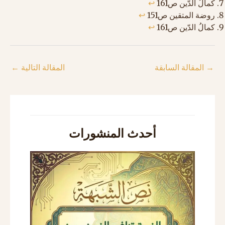
كمالُ الدّين ص161
↩︎
روضة المتقين ص151
↩︎
كمالُ الدّين ص161
↩︎
→
المقالة السابقة
المقالة التالية
←
أحدث المنشورات