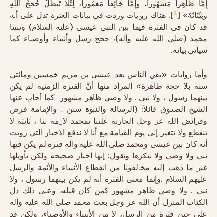
إِمَّا ظَاهِراً مَشهُوراً، وإِمَّا خَائِفاً مَغمُوراً، لِئَلَّا تَبطُلَ حُجَجُ اللَّهِ
2
وبَيِّنَاتُهُ» [
]. هناك روايات وردت في بيانات العترة تدل على أنه
قد كان في الفترة فيما بين النبي عيسى (عليه السلام) ونبينا
محمد (صلى الله عليه وآله)، حجج رسل وأنبياء وأوصياء كما
سيأتي بيانه.
وأما روايات «بقي الناس بعد عيسى بن مريم خمسين ومائتي
سنة بلا حجة ظاهرة» المراد منها أنَّ الفترة الزمنية لم يكن
بينهما رسول ، ولا نبي . ولا وصي ظاهر مشهور كما أجاب عنها
الشيخ الصدوق قائلاً: (الرسالة والنبوة سنن ، والإمامة فرض
وفرائض الله عز وجل الجارية علينا بمحمد لازمة لنا ، ثابتة لا
تنقطع ولا تتغير إلى يوم القيامة مع أنا لا ندفع الاخبار التي رويت
أنه كان بين عيسى ومحمد صلى الله عليه وآله فترة لم يكن فيها
نبي ولا وصي ولا ننكرها ونقول: إنها أخبار صحيحة ولكن تأويلها
غير ما ذهب إليه مخالفونا من انقطاع الأنبياء والأئمة والرسل
عليهم السلام .وإنما معنى الفترة أنه لم يكن بينهما رسول ، ولا
نبي . ولا وصي ظاهر مشهور كمن كان قبله، وعلى ذلك دل
الكتاب المنزل أن الله عز وجل بعث محمد صلى الله عليه وآله
على حين فترة من الرسل، لا من الأنبياء والأوصياء، ولكن قد