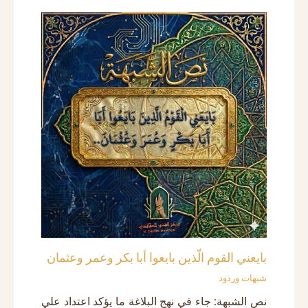
بايعني القوم الّذين بايعوا أبا بكر وعمر وعثمان
شبهات وردود
نص الشبهة: جاء في نهج البلاغة ما يؤكد اعتداد علي